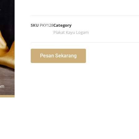
SKU
PKY128
Category
Plakat Kayu Logam
Pesan Sekarang