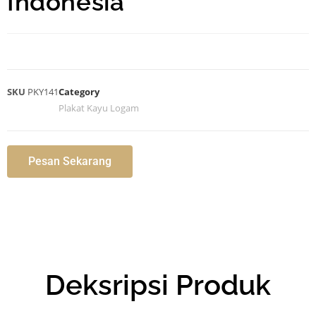
Indonesia
SKU
PKY141
Category
Plakat Kayu Logam
Pesan Sekarang
Deksripsi Produk